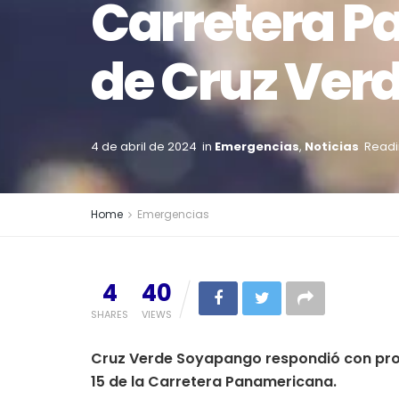
Carretera P
de Cruz Ver
4 de abril de 2024
in
Emergencias
,
Noticias
Readi
Home
Emergencias
4
40
SHARES
VIEWS
Cruz Verde Soyapango respondió con pront
15 de la Carretera Panamericana.