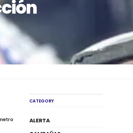
cción
0
CATEGORY
ómetro
ALERTA