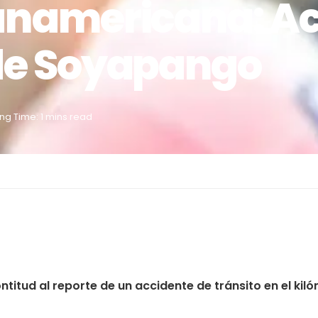
anamericana: A
de Soyapango
ng Time: 1 mins read
itud al reporte de un accidente de tránsito en el kil