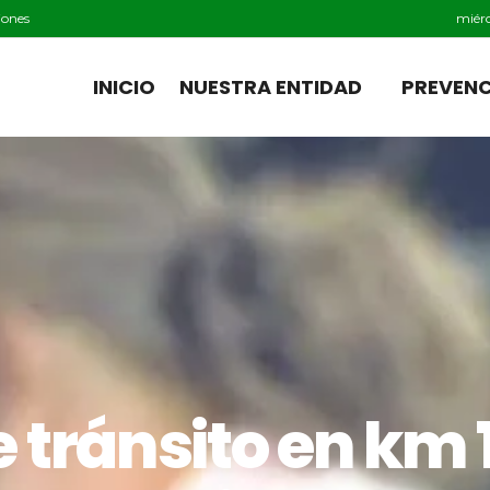
iones
miérc
INICIO
NUESTRA ENTIDAD
PREVEN
 tránsito en km 