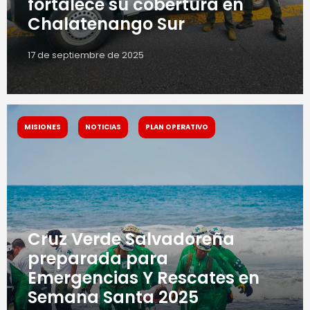
fortalece su cobertura en
Chalatenango Sur
17 de septiembre de 2025
MISIONES
NOTICIAS
PLAN OPERATIVO
Cruz Verde Salvadoreña
preparada para
Emergencias Y Rescates en
Semana Santa 2025