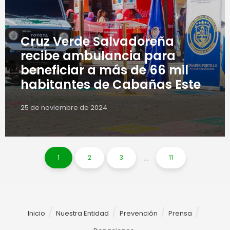
Cruz Verde Salvadoreña
recibe ambulancia para
beneficiar a más de 66 mil
habitantes de Cabañas Este
25 de noviembre de 2024
...
1
2
3
11
Inicio
Nuestra Entidad
Prevención
Prensa