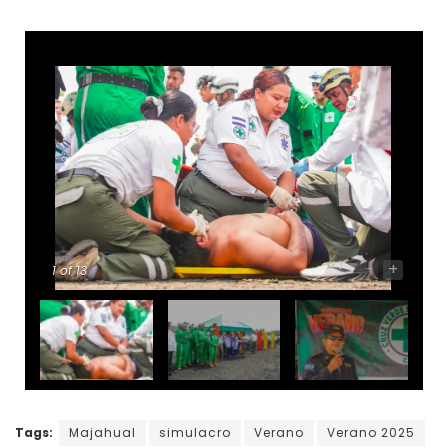
-
+
1
of 13
Tags:
Majahual
simulacro
Verano
Verano 2025