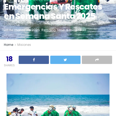
Emergencias Y Rescates
en Semana Santa 2025
30 de marzo de 2025
Reading Time: 6 mins read
Home
Misiones
18
SHARES