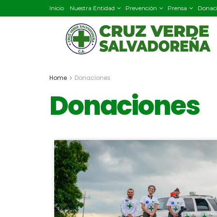
Inicio
Nuestra Entidad
Prevención
Prensa
Donac
Home
Donaciones
Donaciones