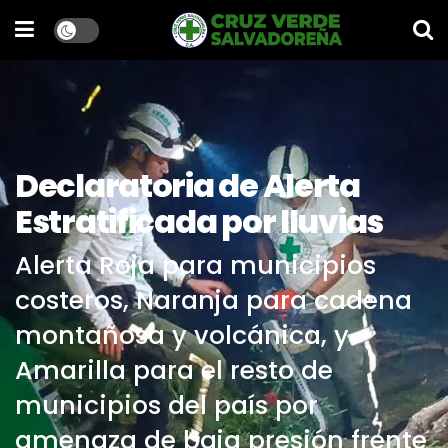
Declaratoria de Alerta
Estratificada por lluvias
Alerta Roja para municipios
costeros, Naranja para cadena
montañosa y volcánica, y
Amarilla para el resto de
municipios del país por
amenaza de baja presión frente